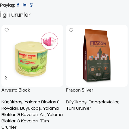
Paylaş:
İlgili ürünler
Arvesto Block
Fracon Sılver
Küçükbaş
,
Yalama Blokları &
Büyükbaş
,
Dengeleyiciler
,
Kovaları
,
Büyükbaş
,
Yalama
Tüm Ürünler
Blokları & Kovaları
,
At
,
Yalama
Blokları & Kovaları
,
Tüm
Ürünler