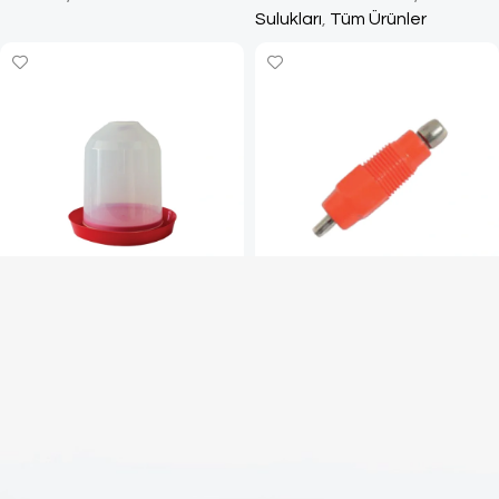
Sulukları
,
Tüm Ürünler
3,5L Kanatlı Suluğu
360 Derece Nipel
Tavuk & Güvercin
,
Güvercin
Tavuk & Güvercin
,
Tavuk
Sulukları & Yemlikleri
,
Tavuk
Sulukları
,
Tüm Ürünler
Sulukları
,
Tüm Ürünler
1
2
3
→