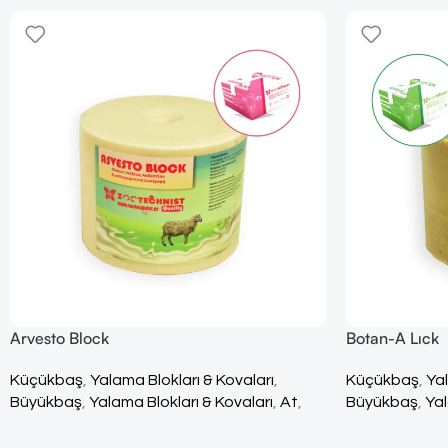
Arvesto Block
Botan-A Lıck
Küçükbaş
,
Yalama Blokları & Kovaları
,
Küçükbaş
,
Yal
Büyükbaş
,
Yalama Blokları & Kovaları
,
At
,
Büyükbaş
,
Yal
Yalama Blokları & Kovaları
,
Tüm Ürünler
Yalama Bloklar