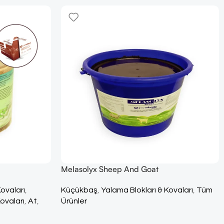
Melasolyx Sheep And Goat
Kovaları
,
Küçükbaş
,
Yalama Blokları & Kovaları
,
Tüm
ovaları
,
At
,
Ürünler
m Ürünler