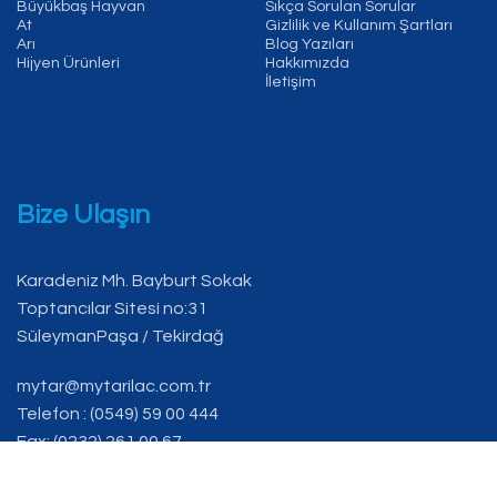
Büyükbaş Hayvan
Sıkça Sorulan Sorular
At
Gizlilik ve Kullanım Şartları
Arı
Blog Yazıları
Hijyen Ürünleri
Hakkımızda
İletişim
Bize Ulaşın
Karadeniz Mh. Bayburt Sokak
Toptancılar Sitesi no:31
SüleymanPaşa / Tekirdağ
mytar@mytarilac.com.tr
Telefon : (0549) 59 00 444
Fax: (0232) 261 00 67