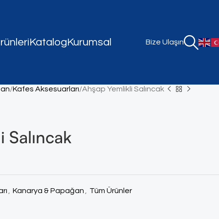
ünleri
Katalog
Kurumsal
Bize Ulaşın
ğan
Kafes Aksesuarları
Ahşap Yemlikli Salıncak
i Salıncak
rı
,
Kanarya & Papağan
,
Tüm Ürünler