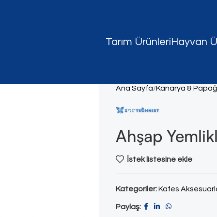
Tarım Ürünleri
Hayvan Ür
Ana Sayfa
Kanarya & Papa
Ahşap Yemlikl
İstek listesine ekle
Kategoriler:
Kafes Aksesuarla
Paylaş: