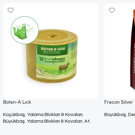
Botan-A Lıck
Fracon Sılver
Küçükbaş
,
Yalama Blokları & Kovaları
,
Büyükbaş
,
Den
Büyükbaş
,
Yalama Blokları & Kovaları
,
At
,
Yalama Blokları & Kovaları
,
Tüm Ürünler