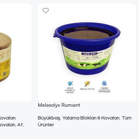
Melasolyx Rumıant
Kovaları
,
Büyükbaş
,
Yalama Blokları & Kovaları
,
Tüm
ovaları
,
At
,
Ürünler
m Ürünler