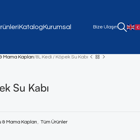
ünleri
Katalog
Kurumsal
Bize Ulaşın
& Mama Kapları
8L Kedi / Köpek Su Kabı
ek Su Kabı
u & Mama Kapları
,
Tüm Ürünler