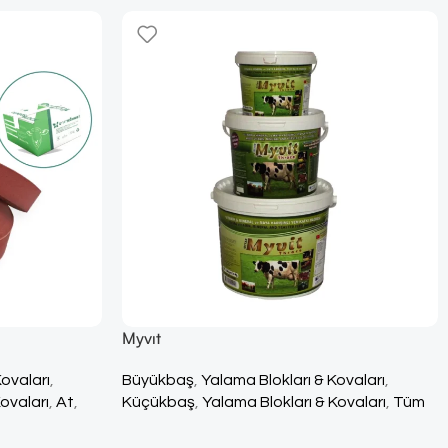
Myvıt
Kovaları
,
Büyükbaş
,
Yalama Blokları & Kovaları
,
ovaları
,
At
,
Küçükbaş
,
Yalama Blokları & Kovaları
,
Tüm
m Ürünler
Ürünler