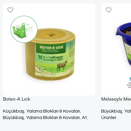
Botan-A Lıck
Melasoylx Me
Küçükbaş
,
Yalama Blokları & Kovaları
,
Büyükbaş
,
Yal
Büyükbaş
,
Yalama Blokları & Kovaları
,
At
,
Ürünler
Yalama Blokları & Kovaları
,
Tüm Ürünler