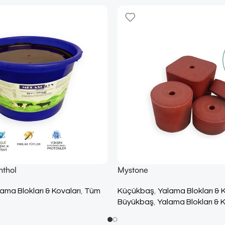
nthol
Mystone
ama Blokları & Kovaları
,
Tüm
Küçükbaş
,
Yalama Blokları & 
Büyükbaş
,
Yalama Blokları & K
Yalama Blokları & Kovaları
,
Tü