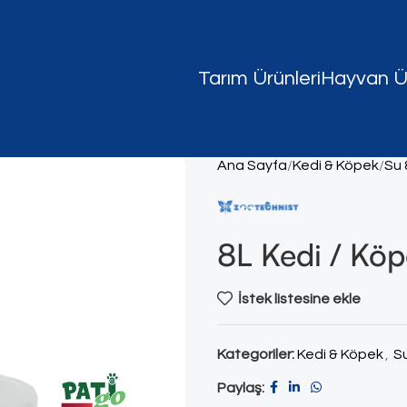
Tarım Ürünleri
Hayvan Ür
Ana Sayfa
Kedi & Köpek
Su 
8L Kedi / Köp
İstek listesine ekle
Kategoriler:
Kedi & Köpek
,
S
Paylaş: