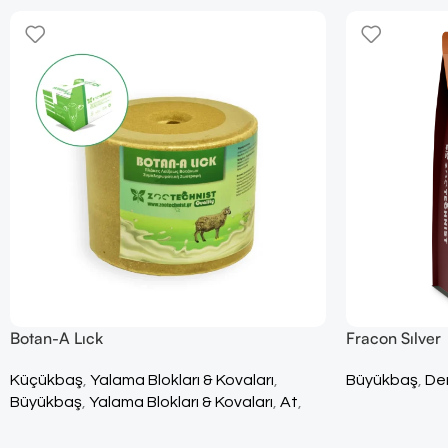
Botan-A Lıck
Fracon Sılver
Küçükbaş
,
Yalama Blokları & Kovaları
,
Büyükbaş
,
Den
Büyükbaş
,
Yalama Blokları & Kovaları
,
At
,
Yalama Blokları & Kovaları
,
Tüm Ürünler