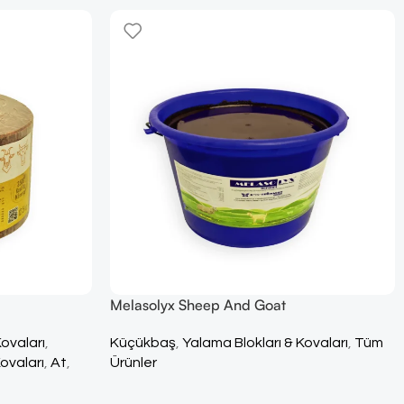
Melasolyx Sheep And Goat
Kovaları
,
Küçükbaş
,
Yalama Blokları & Kovaları
,
Tüm
ovaları
,
At
,
Ürünler
m Ürünler