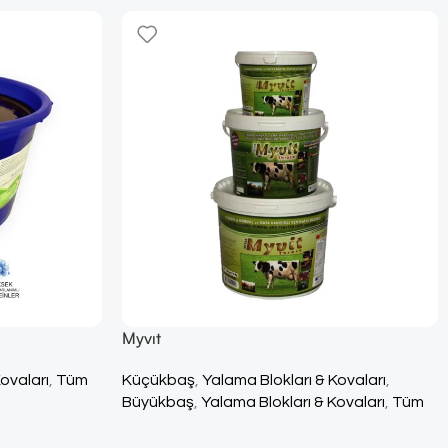
Myvıt
ovaları
,
Tüm
Küçükbaş
,
Yalama Blokları & Kovaları
,
Büyükbaş
,
Yalama Blokları & Kovaları
,
Tüm
Ürünler