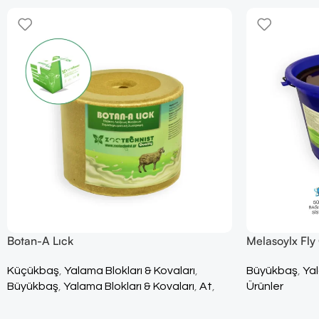
Botan-A Lıck
Melasoylx Fly
Küçükbaş
,
Yalama Blokları & Kovaları
,
Büyükbaş
,
Yal
Büyükbaş
,
Yalama Blokları & Kovaları
,
At
,
Ürünler
Yalama Blokları & Kovaları
,
Tüm Ürünler