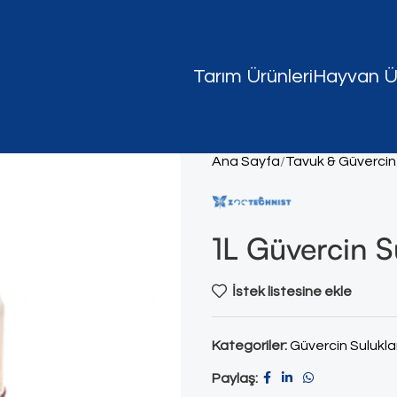
Tarım Ürünleri
Hayvan Ür
Ana Sayfa
Tavuk & Güvercin
1L Güvercin 
İstek listesine ekle
Kategoriler:
Güvercin Suluklar
Paylaş: