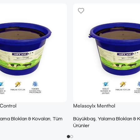
 Control
Melasoylx Menthol
ama Blokları & Kovaları
,
Tüm
Büyükbaş
,
Yalama Blokları & K
Ürünler