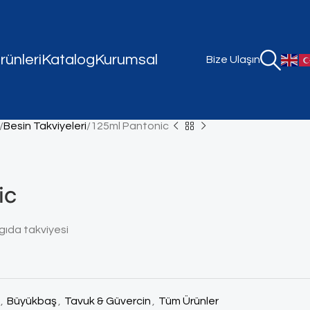
ünleri
Katalog
Kurumsal
Bize Ulaşın
Besin Takviyeleri
125ml Pantonic
ic
ı gıda takviyesi
,
Büyükbaş
,
Tavuk & Güvercin
,
Tüm Ürünler