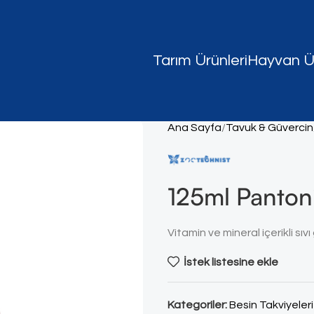
Tarım Ürünleri
Hayvan Ür
Ana Sayfa
Tavuk & Güvercin
125ml Panton
Vitamin ve mineral içerikli sıv
İstek listesine ekle
Kategoriler:
Besin Takviyeleri