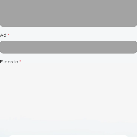
Ad
*
E-posta
*
İnternet sitesi
Daha sonraki yorumlarımda kullanılması için adım, e-posta
adresim ve site adresim bu tarayıcıya kaydedilsin.