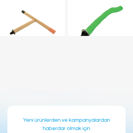
Törpülü T Tünek (20x37cm)
Törpülü Tünek (24×2,5cm)
Kanarya & Papağan
,
Kafes
Kanarya & Papağan
,
Kafes
Aksesuarları
,
Tüm Ürünler
Aksesuarları
,
Tüm Ürünler
←
1
2
3
4
5
→
Yeni ürünlerden ve kampanyalardan
haberdar olmak için